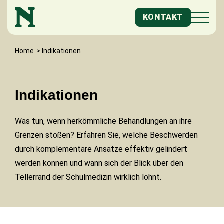
S
KONTAKT
k
i
p
Home
>
Indikationen
t
o
c
Indikationen
o
n
Was tun, wenn herkömmliche Behandlungen an ihre
t
Grenzen stoßen? Erfahren Sie, welche Beschwerden
e
durch komplementäre Ansätze effektiv gelindert
n
werden können und wann sich der Blick über den
t
Tellerrand der Schulmedizin wirklich lohnt.