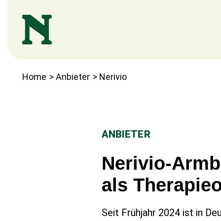
S
Home
>
Anbieter
>
Nerivio
k
i
p
t
ANBIETER
o
Nerivio-Armb
c
o
als Therapie
n
t
Seit Frühjahr 2024 ist in D