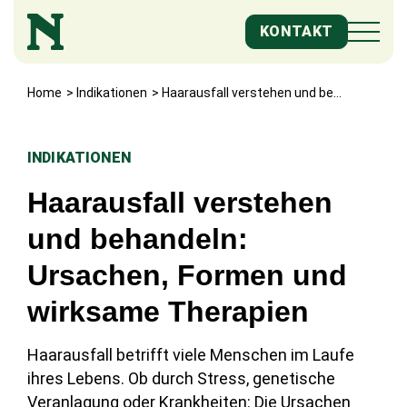
KONTAKT
S
Home
>
Indikationen
>
Haarausfall verstehen und behandeln: Ursachen, Formen und wirksame Therapien
k
i
p
INDIKATIONEN
t
Haarausfall verstehen
o
c
und behandeln:
o
Ursachen, Formen und
n
t
wirksame Therapien
e
Haarausfall betrifft viele Menschen im Laufe
n
ihres Lebens. Ob durch Stress, genetische
t
Veranlagung oder Krankheiten: Die Ursachen